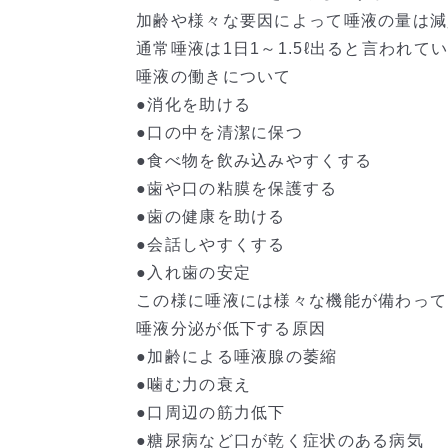
加齢や様々な要因によって唾液の量は減
通常唾液は1日1～1.5ℓ出ると言われて
唾液の働きについて
●消化を助ける
●口の中を清潔に保つ
●食べ物を飲み込みやすくする
●歯や口の粘膜を保護する
●歯の健康を助ける
●会話しやすくする
●入れ歯の安定
この様に唾液には様々な機能が備わって
唾液分泌が低下する原因
●加齢による唾液腺の萎縮
●噛む力の衰え
●口周辺の筋力低下
●糖尿病など口が乾く症状のある病気