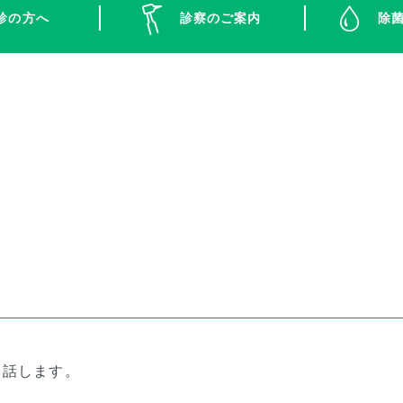
診の方へ
診察のご案内
除
お話します。